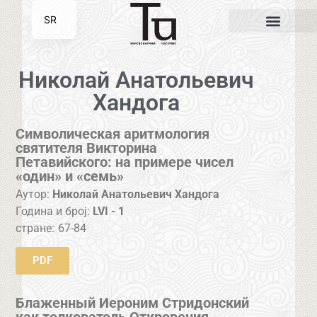
SR
EN
Николай Анатольевич
Хандога
Символическая аритмология
святителя Викторина
Петавийского: на примере чисел
«один» и «семь»
Аутор:
Николай Анатольевич Хандога
Година и број:
LVI - 1
стране:
67-84
PDF
Блаженный Иероним Стридонский