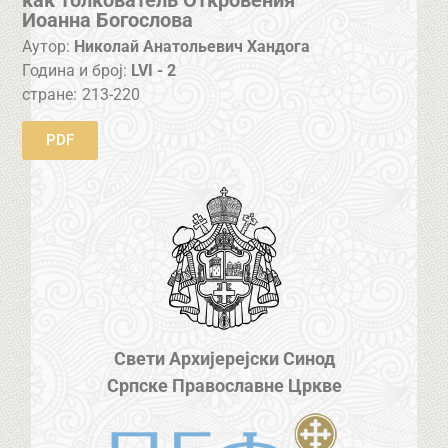
как толкователь Откровения
Иоанна Богослова
Аутор:
Николай Анатольевич Хандога
Година и број:
LVI - 2
стране:
213-220
PDF
Свети Архијерејски Синод
Српске Православне Цркве