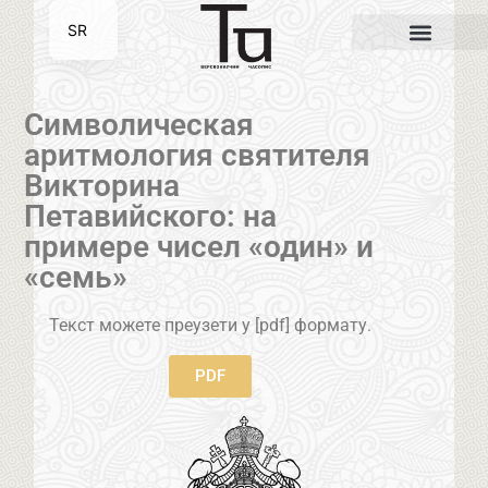
SR
EN
Символическая
аритмология святителя
Викторина
Петавийского: на
примере чисел «один» и
«семь»
Текст можете преузети у [pdf] формату.
PDF