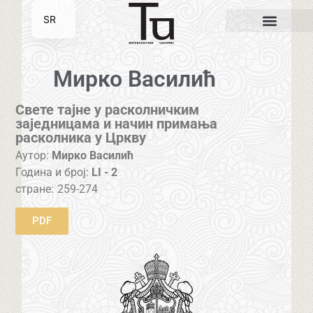
SR
EN
Мирко Василић
Свете тајне у расколничким
заједницама и начин примања
расколника у Цркву
Аутор:
Мирко Василић
Година и број:
LI - 2
стране:
259-274
PDF