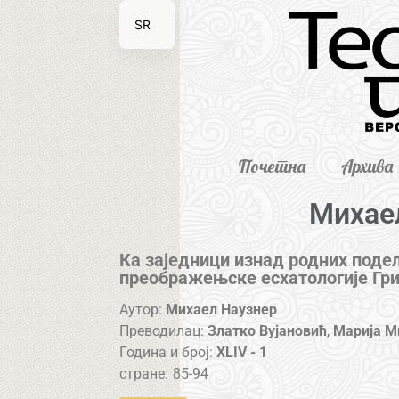
SR
EN
Почетна
Архива
Михае
Ка заједници изнад родних поде
преображењске есхатологије Гри
Аутор:
Михаел Наузнер
Преводилац:
Златко Вујановић
,
Марија М
Година и број:
XLIV - 1
стране:
85-94