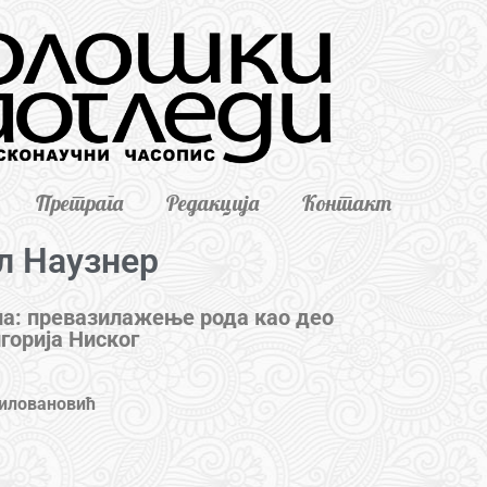
Претрага
Редакција
Контакт
л Наузнер
ла: превазилажење рода као део
горија Ниског
иловановић