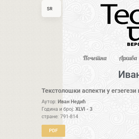
SR
EN
Почетна
Архива
Ива
Текстолошки аспекти у егзегези
Аутор:
Иван Недић
Година и број:
XLVI - 3
стране:
791-814
PDF