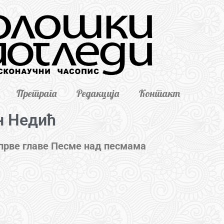
Претрага
Редакција
Контакт
н Недић
 прве главе Песме над песмама