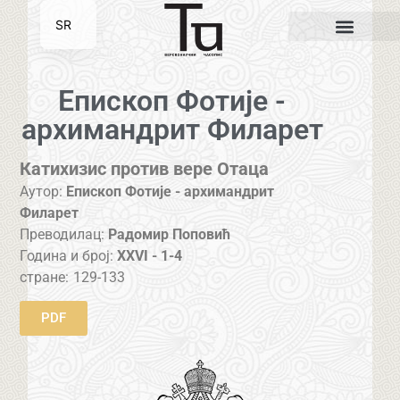
SR
EN
Епископ Фотије -
архимандрит Филарет
Катихизис против вере Отаца
Аутор:
Епископ Фотије - архимандрит
Филарет
Преводилац:
Радомир Поповић
Година и број:
XXVI - 1-4
стране:
129-133
PDF