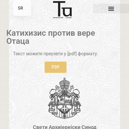
SR
EN
Катихизис против вере
Отаца
Текст можете преузети у [pdf] формату.
PDF
Свети Архијерејски Синод