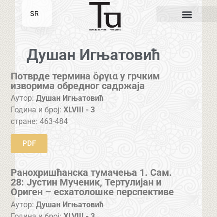
SR
EN
Душан Игњатовић
Потврде термина ὄργια у грчким
изворима обредног садржаја
Аутор:
Душан Игњатовић
Година и број:
XLVIII - 3
стране:
463-484
PDF
Ранохришћанска тумачења 1. Сам.
28: Јустин Мученик, Тертулијан и
Ориген – есхатолошке перспективе
Аутор:
Душан Игњатовић
Година и број:
XLVIII - 3