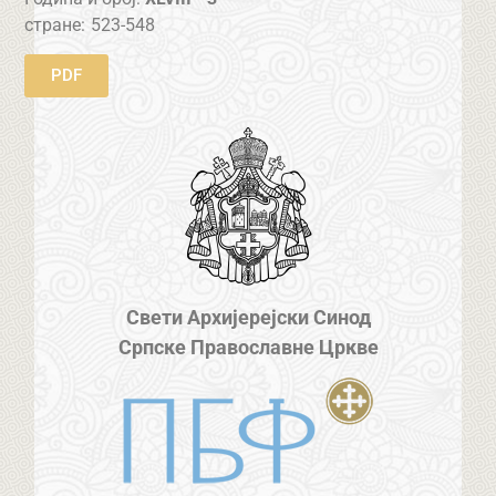
стране:
523-548
PDF
Свети Архијерејски Синод
Српске Православне Цркве