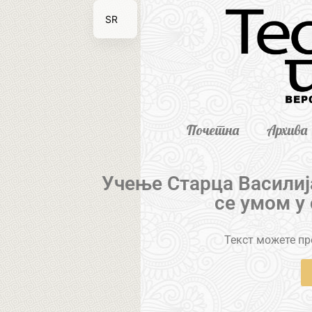
SR
EN
Почетна
Архива
Учење Старца Василиј
се умом у
Текст можете пре