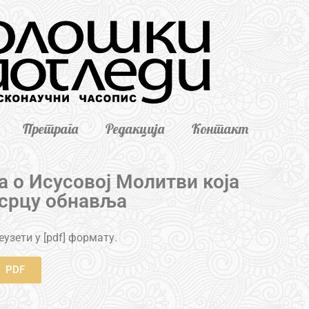
Претрага
Редакција
Контакт
а о Исусовој Молитви која
 срцу обнавља
узети у [pdf] формату.
PDF