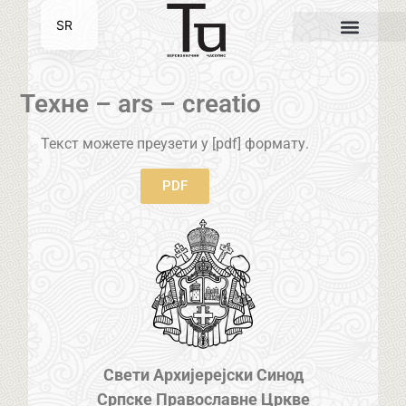
SR
EN
Техне – ars – creatio
Текст можете преузети у [pdf] формату.
PDF
Свети Архијерејски Синод
Српске Православне Цркве