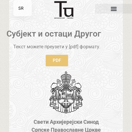
SR
EN
Субјект и остаци Другог
Текст можете преузети у [pdf] формату.
PDF
Свети Архијерејски Синод
Српске Православне Цркве