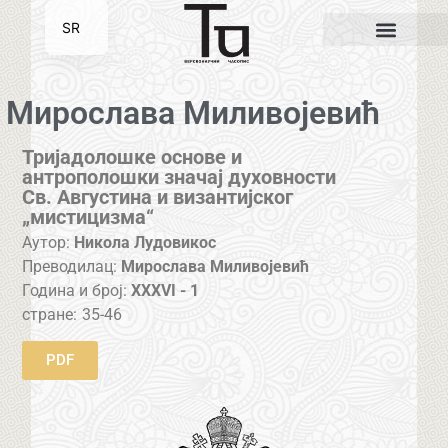
SR
EN
Мирослава Миливојевић
Тријадолошке основе и
антрополошки значај духовности
Св. Августина и византијског
„мистицизма“
Аутор:
Никола Лудовикос
Преводилац:
Мирослава Миливојевић
Година и број:
XXXVI - 1
стране:
35-46
PDF