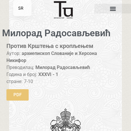
SR
EN
Милорад Радосављевић
Против Крштења с кропљењем
Аутор:
архиепископ Слованије и Херсона
Никифор
Преводилац:
Милорад Радосављевић
Година и број:
XXXVI - 1
стране:
7-10
PDF