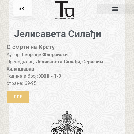
SR
EN
Јелисавета Силађи
О смрти на Крсту
Аутор:
Георгије Флоровски
Преводилац:
Јелисавета Силађи
,
Серафим
Хиландарац
Година и број:
XXIII - 1-3
стране:
69-95
PDF