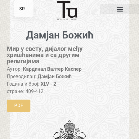
SR
EN
Дамјан Божић
Мир у свету, дијалог међу
хришћанима и са другим
религијама
Аутор:
Кардинал Валтер Каспер
Преводилац:
Дамјан Божић
Година и број:
XLV - 2
стране:
409-412
PDF