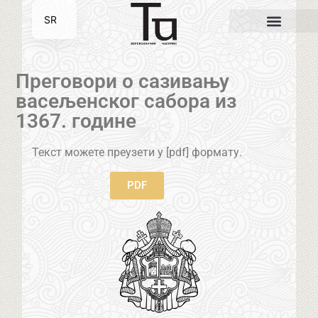
SR
EN
Преговори о сазивању
васељенског сабора из
1367. године
Текст можете преузети у [pdf] формату.
PDF