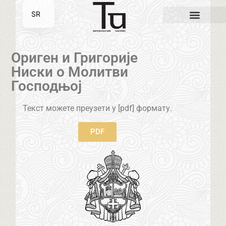
SR
EN
Ориген и Григорије
Ниски о Молитви
Господњој
Текст можете преузети у [pdf] формату.
PDF