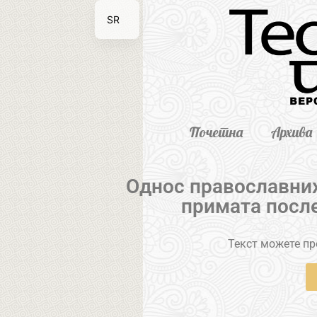
SR
EN
Почетна
Архива
Однос православних
примата посл
Текст можете пре