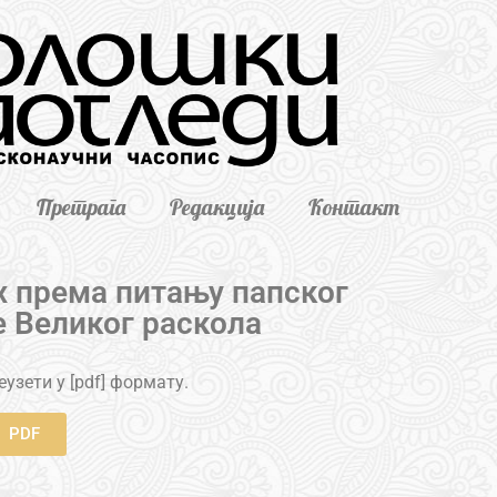
Претрага
Редакција
Контакт
 према питању папског
е Великог раскола
узети у [pdf] формату.
PDF