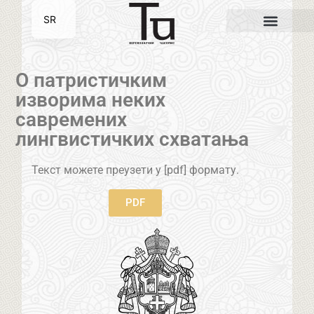
SR
EN
О патристичким
изворима неких
савремених
лингвистичких схватања
Текст можете преузети у [pdf] формату.
PDF