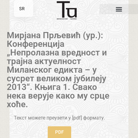
SR
EN
Мирјана Прљевић (ур.):
Конференција
„Непролазна вредност и
трајна актуелност
Миланског едикта – у
сусрет великом јубилеју
2013“. Књига 1. Свако
нека верује како му срце
хоће.
Текст можете преузети у [pdf] формату.
PDF