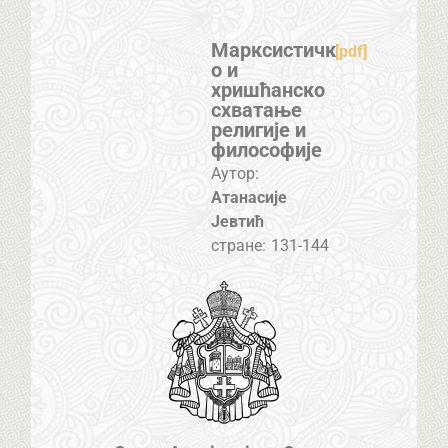
Марксистичк
[pdf]
о и
хришћанско
схватање
религије и
философије
Аутор:
Атанасије
Јевтић
стране:
131-144