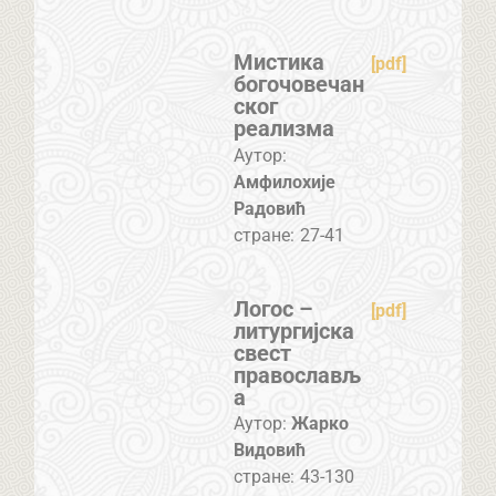
Мистика
[pdf]
богочовечан
ског
реализма
Аутор:
Амфилохије
Радовић
стране:
27-41
Логос –
[pdf]
литургијска
свест
православљ
а
Аутор:
Жарко
Видовић
стране:
43-130