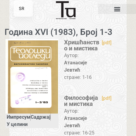
SR
EN
Година XVI (1983), Број 1-3
Хришћанств
[pdf]
о и мистика
Аутор:
Атанасије
Јевтић
стране:
1-16
Философија
[pdf]
и мистика
Аутор:
Импресум
Садржај
Атанасије
У целини
Јевтић
стране:
16-25