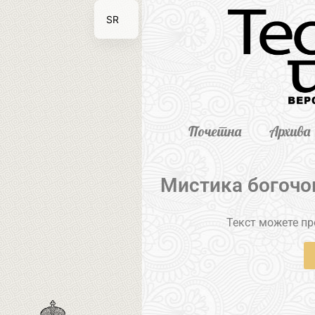
SR
EN
Почетна
Архива
Мистика богочо
Текст можете пре