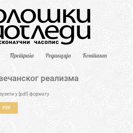
Претрага
Редакција
Контакт
вечанског реализма
узети у [pdf] формату.
PDF