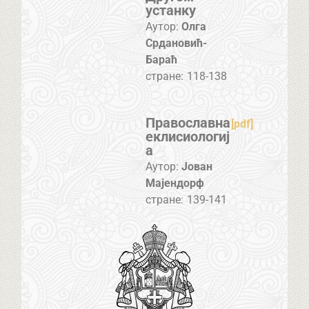
устанку
Аутор:
Олга
Срдановић-
Бараћ
стране:
118-138
Православна
[pdf]
еклисиологиј
а
Аутор:
Јован
Мајендорф
стране:
139-141