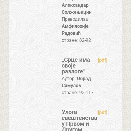
Александар
Солжењицин
Преводилац:
Амфилохије
Радовић
стране:
82-92
„Срце има
[pdf]
своје
разлоге“
Аутор:
Обрад
Симулов
стране:
93-117
Улога
[pdf]
свештенства
у Првом и
Другом