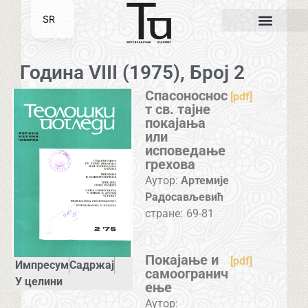
SR
EN
Година VIII (1975), Број 2
Спасоноснос
[pdf]
т св. тајне
покајања
или
исповедање
грехова
Аутор:
Артемије
Радосављевић
стране:
69-81
Покајање и
[pdf]
Импресум
Садржај
самоогранич
У целини
ење
Аутор: