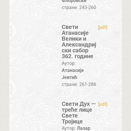
Флоровски
стране:
243-260
Свети
[pdf]
Атанасије
Велики и
Александриј
ски сабор
362. године
Аутор:
Атанасије
Јевтић
стране:
261-286
Свети Дух —
[pdf]
треће лице
Свете
Тројице
Аутор:
Лазар