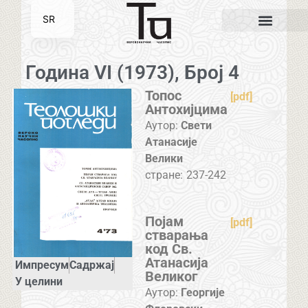
SR
EN
Година VI (1973), Број 4
Топос
[pdf]
Антохијцима
Аутор:
Свети
Атанасије
Велики
стране:
237-242
Појам
[pdf]
стварања
код Св.
Атанасија
Импресум
Садржај
Великог
У целини
Аутор:
Георгије