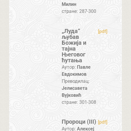
Милин
стране:
287-300
„Луда“
[pdf]
љубав
Божија и
тајна
Његовог
ћутања
Аутор:
Павле
Евдокимов
Преводилац:
Јелисавета
Вујковић
стране:
301-308
Пророци (III)
[pdf]
Аутор:
Алексеј