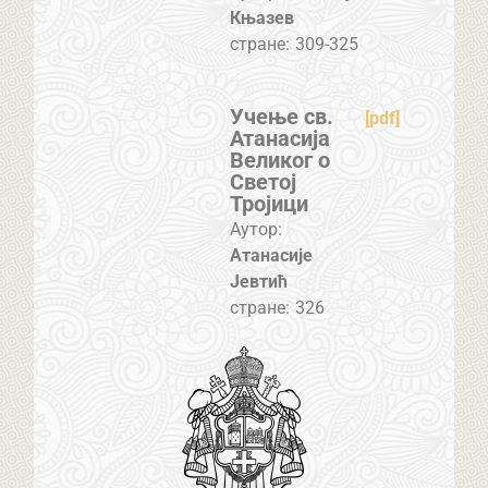
Књазев
стране:
309-325
Учење св.
[pdf]
Атанасија
Великог о
Светој
Тројици
Аутор:
Атанасије
Јевтић
стране:
326