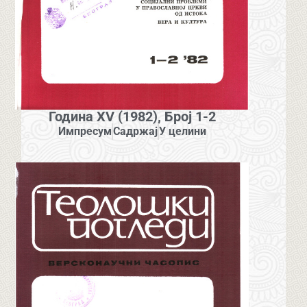
Година XV (1982), Број 1-2
Импресум
Садржај
У целини