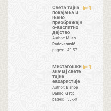
Света тајна
[pdf]
покајања и
њено
преображајн
о-васпитно
дејство
Author:
Milan
Radovanović
pages:
49-57
Мистагошки
[pdf]
значај свете
тајне
евхаристије
Author:
Bishop
Danilo Krstić
pages:
58-68