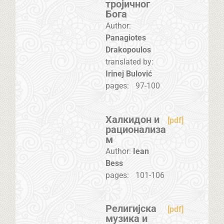
тројичног
Бога
Author:
Panagiotes
Drakopoulos
translated by:
Irinej Bulović
pages:
97-100
Халкидон и
[pdf]
рационализа
м
Author:
Iean
Bess
pages:
101-106
Религијска
[pdf]
музика и