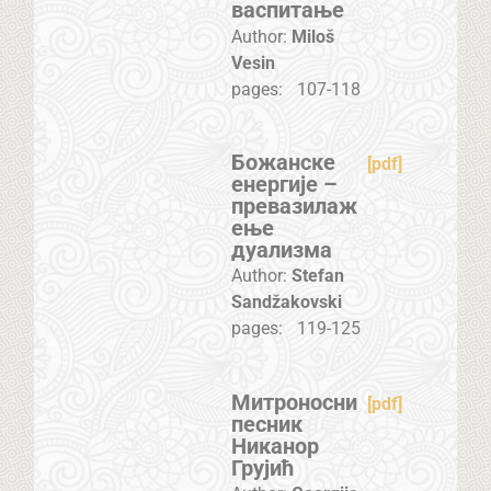
васпитање
Author:
Miloš
Vesin
pages:
107-118
Божанске
[pdf]
енергије –
превазилаж
ење
дуализма
Author:
Stefan
Sandžakovski
pages:
119-125
Митроносни
[pdf]
песник
Никанор
Грујић