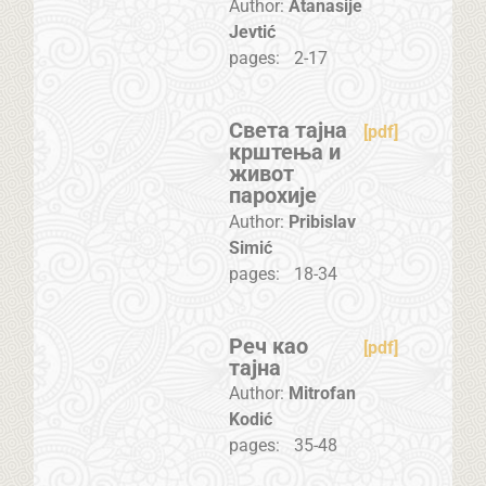
Author:
Atanasije
Jevtić
pages:
2-17
Света тајна
[pdf]
крштења и
живот
парохије
Author:
Pribislav
Simić
pages:
18-34
Реч као
[pdf]
тајна
Author:
Mitrofan
Kodić
pages:
35-48