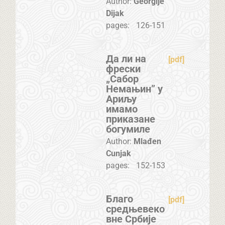
Author:
Georgije
Dijak
pages:
126-151
Да ли на
[pdf]
фрески
„Сабор
Немањин” у
Ариљу
имамо
приказане
богумиле
Author:
Mlađen
Cunjak
pages:
152-153
Благо
[pdf]
средњевеко
вне Србије