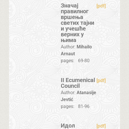
Значај
[pdf]
правилног
вршења
светих тајни
и учешће
верних у
њима
Author:
Mihailo
Arnaut
pages:
69-80
II Ecumenical
[pdf]
Council
Author:
Atanasije
Jevtić
pages:
81-96
Идол
[pdf]