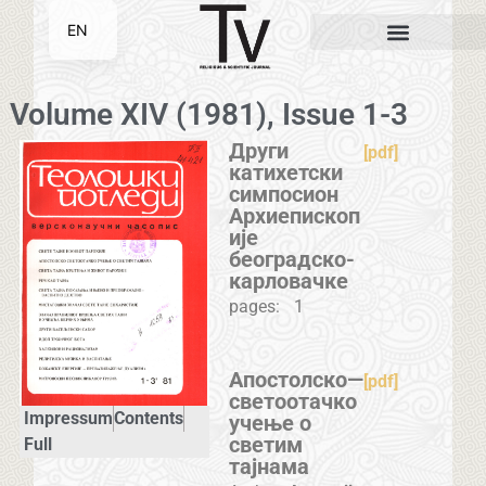
EN
SR
Volume XIV (1981), Issue 1-3
Други
[pdf]
катихетски
симпосион
Архиепископ
ије
београдско-
карловачке
pages:
1
Апостолско—
[pdf]
светоотачко
Impressum
Contents
учење о
светим
Full
тајнама