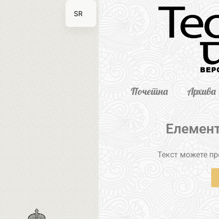
SR
EN
Почетна
Архива
Елемент
Текст можете пре