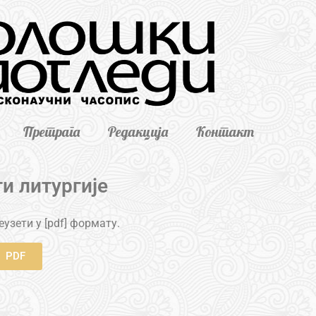
Претрага
Редакција
Контакт
и литургије
узети у [pdf] формату.
PDF