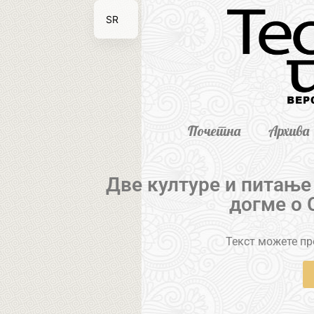
SR
EN
Почетна
Архива
Две културе и питање
догме о С
Текст можете пре