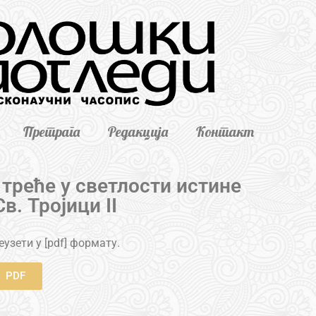
Претрага
Редакција
Контакт
 треће у светлости истине
в. Тројици II
узети у [pdf] формату.
PDF