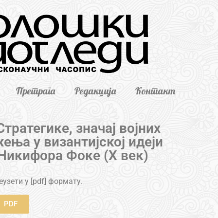
Претрага
Редакција
Контакт
тратегике, значај војних
ења у византијској идеји
 Никифора Фоке (X век)
узети у [pdf] формату.
PDF