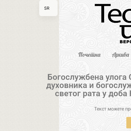
SR
EN
Почетна
Архива
Богослужбена улога С
духовника и богослуж
светог рата у доба
Текст можете пре