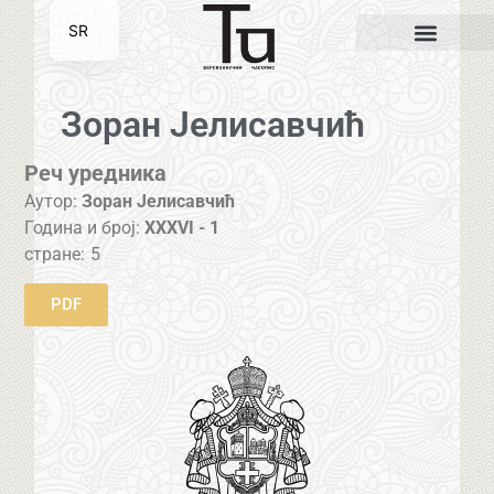
SR
EN
Зоран Јелисавчић
Реч уредника
Аутор:
Зоран Јелисавчић
Година и број:
XXXVI - 1
стране:
5
PDF