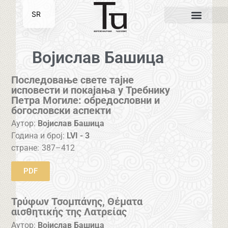
SR
EN
Војислав Башица
Последовање свете тајне
исповести и покајања у Требнику
Петра Могиле: обредословни и
богословски аспекти
Аутор:
Војислав Башица
Година и број:
LVI - 3
стране:
387–412
PDF
Τρύφων Τσομπάνης, Θέματα
αισθητικής της Λατρείας
Аутор:
Војислав Башица