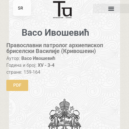
SR
EN
Васо Ивошевић
Православни патролог архиепископ
бриселски Василије (Кривошеин)
Аутор:
Васо Ивошевић
Година и број:
XV - 3-4
стране:
159-164
PDF