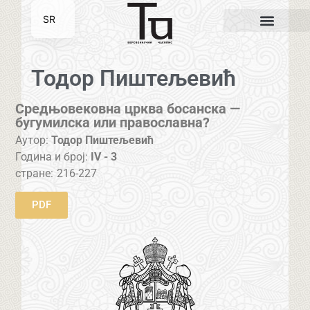
SR
EN
Тодор Пиштељевић
Средњовековна црква босанска —
бугумилска или православна?
Аутор:
Тодор Пиштељевић
Година и број:
IV - 3
стране:
216-227
PDF