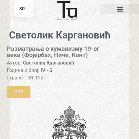
SR
EN
Светолик Каргановић
Разматрања о хуманизму 19-ог
века (Фојербах, Ниче, Конт)
Аутор:
Светолик Каргановић
Година и број:
IV - 3
стране:
181-192
PDF