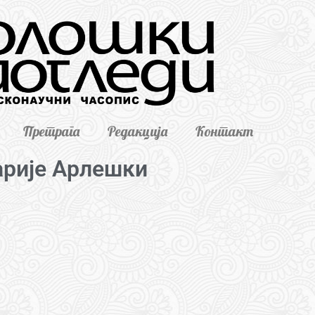
Претрага
Редакција
Контакт
арије Арлешки