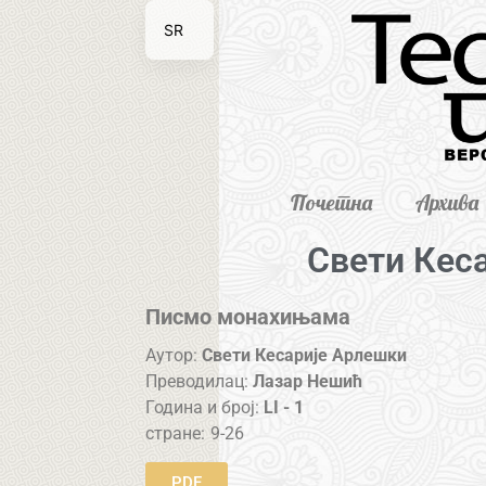
SR
EN
Почетна
Архива
Свети Кес
Писмо монахињама
Аутор:
Свети Кесарије Арлешки
Преводилац:
Лазар Нешић
Година и број:
LI - 1
стране:
9-26
PDF