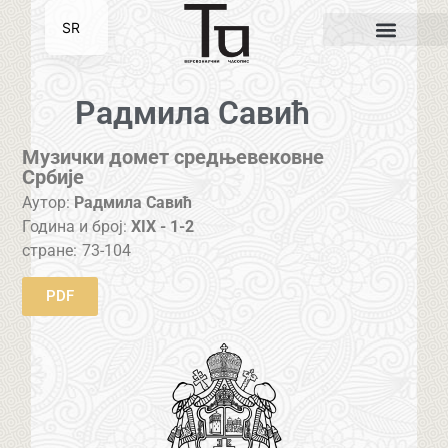
SR
EN
Радмила Савић
Музички домет средњевековне
Србије
Аутор:
Радмила Савић
Година и број:
XIX - 1-2
стране:
73-104
PDF