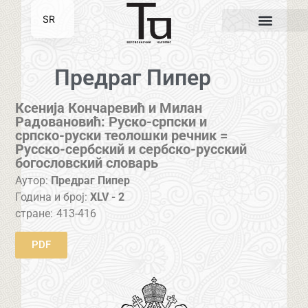
SR
EN
Предраг Пипер
Ксенија Кончаревић и Милан
Радовановић: Руско-српски и
српско-руски теолошки речник =
Русско-сербский и сербско-русский
богословский словарь
Аутор:
Предраг Пипер
Година и број:
XLV - 2
стране:
413-416
PDF