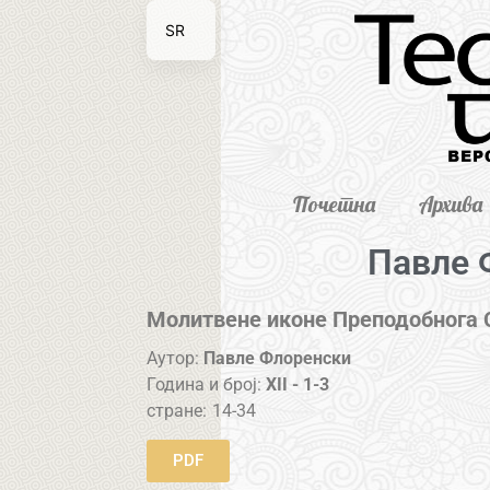
SR
EN
Почетна
Архива
Павле 
Молитвене иконе Преподобнога 
Аутор:
Павле Флоренски
Година и број:
XII - 1-3
стране:
14-34
PDF