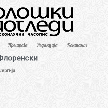
Претрага
Редакција
Контакт
Флоренски
Сергија