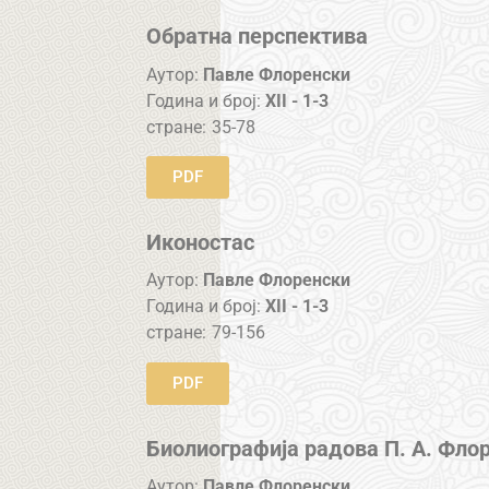
Обратна перспектива
Аутор:
Павле Флоренски
Година и број:
XII - 1-3
стране:
35-78
PDF
Иконостас
Аутор:
Павле Флоренски
Година и број:
XII - 1-3
стране:
79-156
PDF
Биолиографија радова П. А. Фло
Аутор:
Павле Флоренски