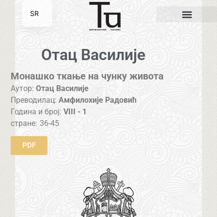
SR
EN
Отац Василије
Монашко ткање на чунку живота
Аутор:
Отац Василије
Преводилац:
Амфилохије Радовић
Година и број:
VIII - 1
стране:
36-45
PDF