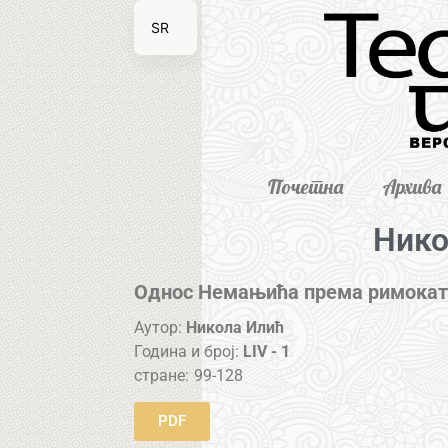
SR
EN
Почетна
Архива
Нико
Однос Немањића према римокато
Аутор:
Никола Илић
Година и број:
LIV - 1
стране:
99-128
PDF