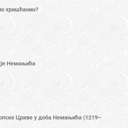
био хришћанин?
жје Немањића
рпске Цркве у доба Немањића (1219–