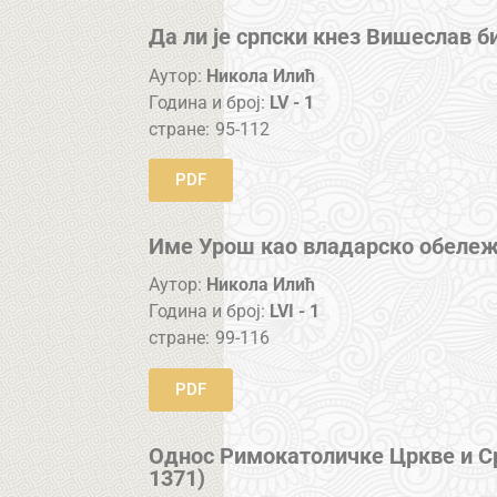
Да ли је српски кнез Вишеслав 
Аутор:
Никола Илић
Година и број:
LV - 1
стране:
95-112
PDF
Име Урош као владарско обеле
Аутор:
Никола Илић
Година и број:
LVI - 1
стране:
99-116
PDF
Однос Римокатоличке Цркве и С
1371)