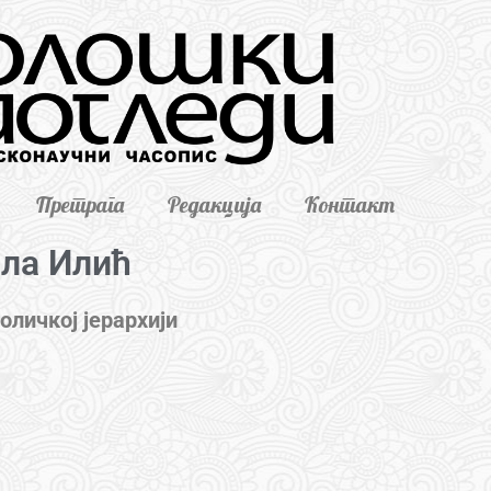
Претрага
Редакција
Контакт
ла Илић
личкој јерархији