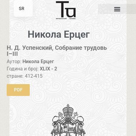
SR
EN
Никола Ерцег
Н. Д. Успенский, Собрание трудовь
I–III
Аутор:
Никола Ерцег
Година и број:
XLIX - 2
стране:
412-415
PDF