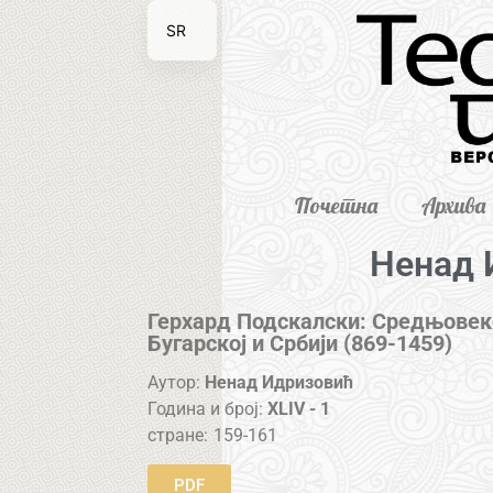
SR
EN
Почетна
Архива
Ненад 
Герхард Подскалски: Средњовек
Бугарској и Србији (869-1459)
Аутор:
Ненад Идризовић
Година и број:
XLIV - 1
стране:
159-161
PDF