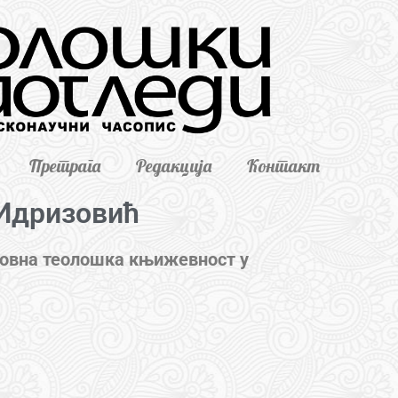
Претрага
Редакција
Контакт
Идризовић
овна теолошка књижевност у