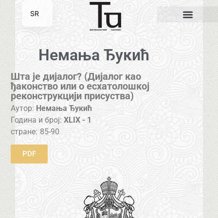
SR
EN
Немања Ђукић
Шта је дијалог? (Дијалог као
ђаконство или о есхатолошкој
реконструкцији присуства)
Аутор:
Немања Ђукић
Година и број:
XLIX - 1
стране:
85-90
PDF