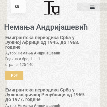
SR
EN
Немања Андријашевић
Емигрантска периодика Срба у
Јужној Африци од 1945. до 1968.
године
Аутор:
Немања Андријашевић
Година и број:
LI - 1
стране:
125-140
PDF
Емигрантска периодика Срба у
Јужноафричкој Републици од 1969.
до 1977. године
Аутор:
Немања Андријашевић