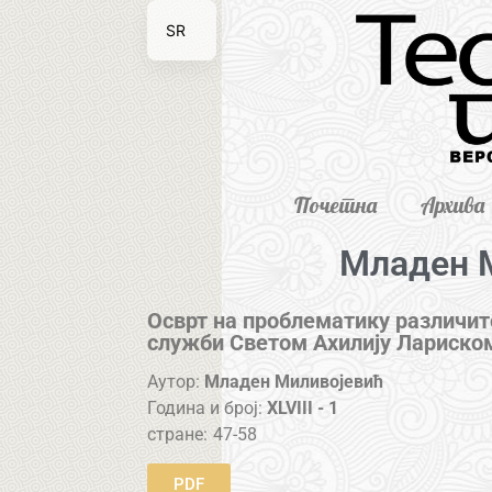
SR
EN
Почетна
Архива
Младен 
Осврт на проблематику различит
служби Светом Ахилију Лариско
Аутор:
Младен Миливојевић
Година и број:
XLVIII - 1
стране:
47-58
PDF