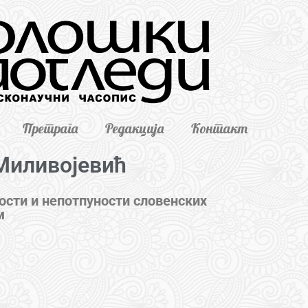
Претрага
Редакција
Контакт
Миливојевић
ости и непотпуности словенских
м