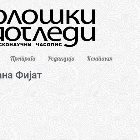
Претрага
Редакција
Контакт
на Фијат