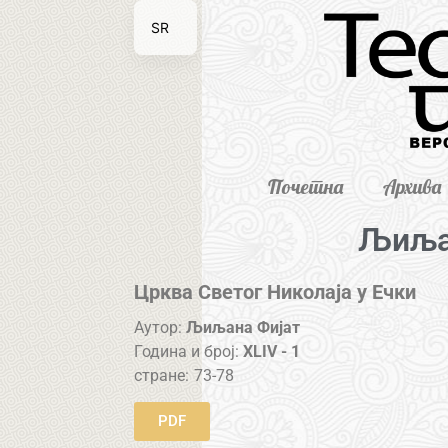
SR
EN
Почетна
Архива
Љиља
Црква Светог Николаја у Ечки
Аутор:
Љиљана Фијат
Година и број:
XLIV - 1
стране:
73-78
PDF