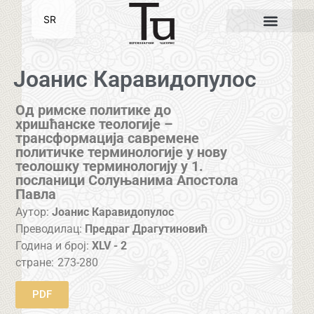
SR
EN
Јоанис Каравидопулос
Од римске политике до
хришћанске теологије –
трансформација савремене
политичке терминологије у нову
теолошку терминологију у 1.
посланици Солуњанима Апостола
Павла
Аутор:
Јоанис Каравидопулос
Преводилац:
Предраг Драгутиновић
Година и број:
XLV - 2
стране:
273-280
PDF