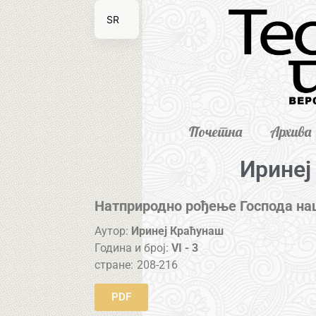
SR
EN
Почетна
Архива
Иринеј
Натприродно рођење Господа на
Аутор:
Иринеј Краћунаш
Година и број:
VI - 3
стране:
208-216
PDF