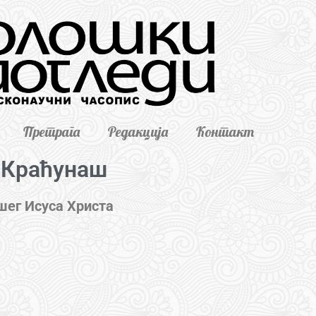
Претрага
Редакција
Контакт
 Краћунаш
шег Исуса Христа