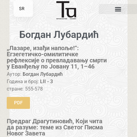
SR
EN
Богдан Лубардић
„Лазаре, изађи напоље!“:
Eгзегетичкo-oмилитичке
рефлексије о превладавању смрти
у Еванђељу по Јовану 11, 1–46
Аутор:
Богдан Лубардић
Година и број:
LII - 3
стране:
555-578
PDF
Предраг Драгутиновић, Који чита
да разуме: теме из Светог Писма
Новог Завета