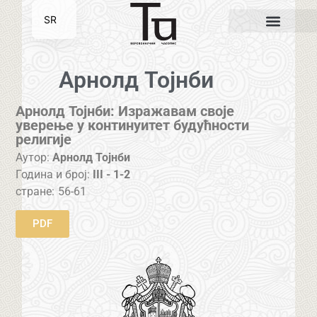
SR
EN
Арнолд Тојнби
Арнолд Тојнби: Изражавам своје
уверење у континуитет будућности
религије
Аутор:
Арнолд Тојнби
Година и број:
III - 1-2
стране:
56-61
PDF